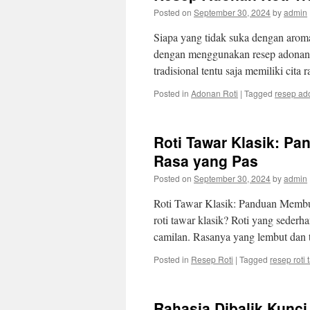
Posted on
September 30, 2024
by
admin
Siapa yang tidak suka dengan aroma 
dengan menggunakan resep adonan ro
tradisional tentu saja memiliki cita
Posted in
Adonan Roti
|
Tagged
resep ado
Roti Tawar Klasik: P
Rasa yang Pas
Posted on
September 30, 2024
by
admin
Roti Tawar Klasik: Panduan Membua
roti tawar klasik? Roti yang sederh
camilan. Rasanya yang lembut dan
Posted in
Resep Roti
|
Tagged
resep roti 
Rahasia Dibalik Kunc