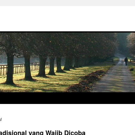
4
adisional yang Wajib Dicoba