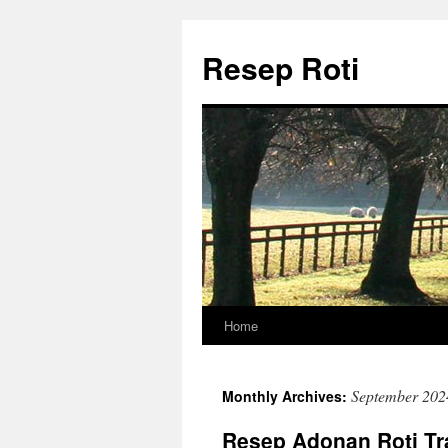
Skip
to
Resep Roti
content
Home
September 202
Monthly Archives:
Resep Adonan Roti Tr