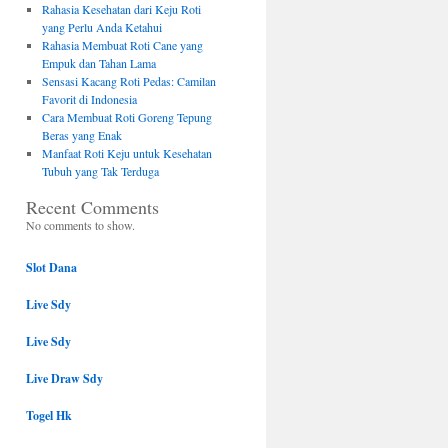
Rahasia Kesehatan dari Keju Roti
yang Perlu Anda Ketahui
Rahasia Membuat Roti Cane yang
Empuk dan Tahan Lama
Sensasi Kacang Roti Pedas: Camilan
Favorit di Indonesia
Cara Membuat Roti Goreng Tepung
Beras yang Enak
Manfaat Roti Keju untuk Kesehatan
Tubuh yang Tak Terduga
Recent Comments
No comments to show.
Slot Dana
Live Sdy
Live Sdy
Live Draw Sdy
Togel Hk