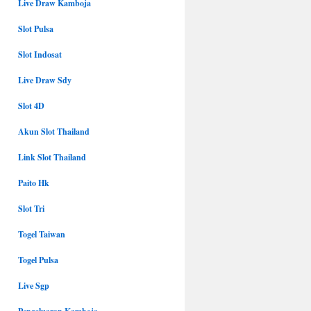
Live Draw Kamboja
Slot Pulsa
Slot Indosat
Live Draw Sdy
Slot 4D
Akun Slot Thailand
Link Slot Thailand
Paito Hk
Slot Tri
Togel Taiwan
Togel Pulsa
Live Sgp