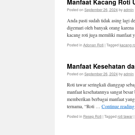
Manfaat Kacang Roti 
Posted on
September 26, 2024
by
admin
Anda pasti sudah tidak asing lagi 
digemari oleh banyak orang karen
kacang roti juga memiliki manfaat
Posted in
Adonan Roti
|
Tagged
kacang ro
Manfaat Kesehatan dar
Posted on
September 26, 2024
by
admin
Roti tawar seringkali dianggap se
manfaat kesehatannya sangat besar b
memberikan berbagai manfaat yang b
ternama, “Roti …
Continue readin
Posted in
Resep Roti
|
Tagged
roti tawar
|