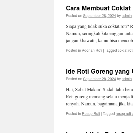
Cara Membuat Coklat 
Posted on
September 28, 2024
by
admin
Siapa yang tidak suka coklat roti? 
Namun, seringkali kita enggan untu
jangan khawatir, kamu bisa mencob
Posted in
Adonan Roti
|
Tagged
coklat rot
Ide Roti Goreng yang
Posted on
September 28, 2024
by
admin
Hai, Sobat Makan! Sudah tahu belu
Roti goreng memang selalu menjadi 
renyah. Namun, bagaimana jika kit
Posted in
Resep Roti
|
Tagged
resep roti