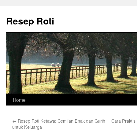
Skip
to
Resep Roti
content
Home
←
Resep Roti Ketawa: Cemilan Enak dan Gurih
Cara Praktis
untuk Keluarga