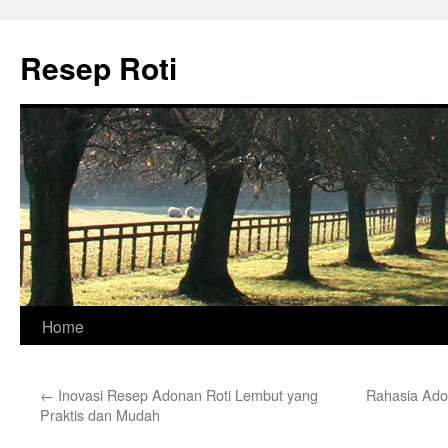
Skip
to
Resep Roti
content
Home
←
Inovasi Resep Adonan Roti Lembut yang
Rahasia Ado
Praktis dan Mudah