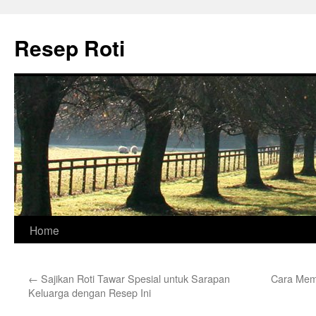
Skip
to
Resep Roti
content
Home
←
Sajikan Roti Tawar Spesial untuk Sarapan
Cara Mem
Keluarga dengan Resep Ini