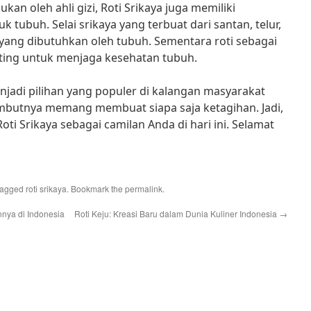
kan oleh ahli gizi, Roti Srikaya juga memiliki
 tubuh. Selai srikaya yang terbuat dari santan, telur,
yang dibutuhkan oleh tubuh. Sementara roti sebagai
ting untuk menjaga kesehatan tubuh.
enjadi pilihan yang populer di kalangan masyarakat
embutnya memang membuat siapa saja ketagihan. Jadi,
i Srikaya sebagai camilan Anda di hari ini. Selamat
tagged
roti srikaya
. Bookmark the
permalink
.
nya di Indonesia
Roti Keju: Kreasi Baru dalam Dunia Kuliner Indonesia
→