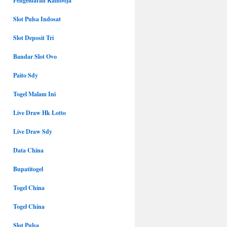
Pengeluaran Kamboja
Slot Pulsa Indosat
Slot Deposit Tri
Bandar Slot Ovo
Paito Sdy
Togel Malam Ini
Live Draw Hk Lotto
Live Draw Sdy
Data China
Bupatitogel
Togel China
Togel China
Slot Pulsa