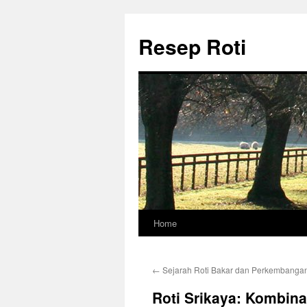
Skip
to
Resep Roti
content
Home
←
Sejarah Roti Bakar dan Perkembangan
Roti Srikaya: Kombina