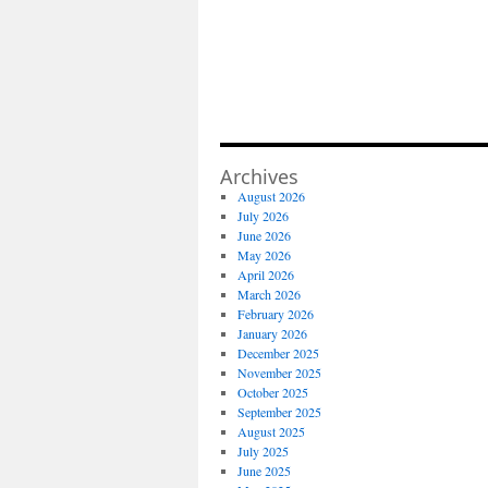
Archives
August 2026
July 2026
June 2026
May 2026
April 2026
March 2026
February 2026
January 2026
December 2025
November 2025
October 2025
September 2025
August 2025
July 2025
June 2025