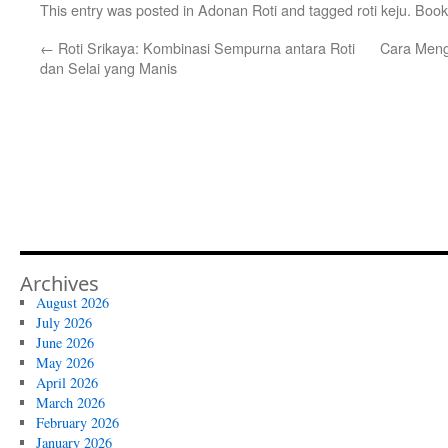
This entry was posted in
Adonan Roti
and tagged
roti keju
. Boo
←
Roti Srikaya: Kombinasi Sempurna antara Roti
Cara Meng
dan Selai yang Manis
Archives
August 2026
July 2026
June 2026
May 2026
April 2026
March 2026
February 2026
January 2026