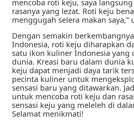
mencoba roti keju, saya langsung
rasanya yang lezat. Roti keju ben
menggugah selera makan saya,” u
Dengan semakin berkembangnya 
Indonesia, roti keju diharapkan d
satu ikon kuliner Indonesia yang 
dunia. Kreasi baru dalam dunia kul
keju dapat menjadi daya tarik ter
pecinta kuliner untuk mengeksplo
sensasi baru yang ditawarkan. Jad
untuk mencoba roti keju dan ras
sensasi keju yang meleleh di dal
Selamat menikmati!