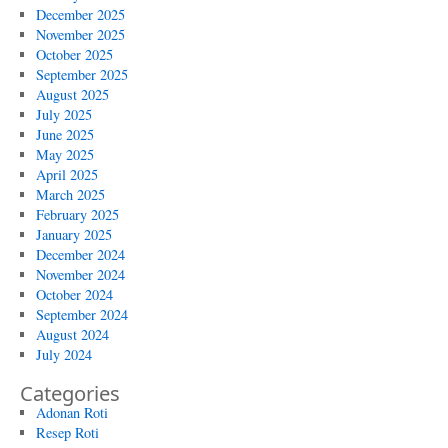
December 2025
November 2025
October 2025
September 2025
August 2025
July 2025
June 2025
May 2025
April 2025
March 2025
February 2025
January 2025
December 2024
November 2024
October 2024
September 2024
August 2024
July 2024
Categories
Adonan Roti
Resep Roti