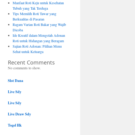
Manfaat Roti Keju untuk Kesehatan
Tubuh yang Tak Terduga
Tips Memilih Roti Tawar yang
Berkualitas di Pasaran
Ragam Varian Roti Bakar yang Wajib
Dicoba
Ide Kreatif dalam Mengolah Adonan
Roti untuk Hidangan yang Beragam
Sajian Roti Adonan: Pilihan Menu
Sehat untuk Keluarga
Recent Comments
No comments to show.
Slot Dana
Live Sdy
Live Sdy
Live Draw Sdy
Togel Hk