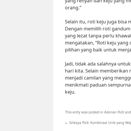
yang renyah dan keju yang m
orang.”
Selain itu, roti keju juga bis
Dengan memilih roti gandum 
yang lezat tanpa perlu khawa
mengatakan, “Roti keju yang
pilihan yang baik untuk menj
Jadi, tidak ada salahnya unt
hari kita. Selain memberikan n
menjadi camilan yang menggu
menikmati paduan sempurna a
keju.
This entry was posted in
Adonan Roti
and
←
Srikaya Roti: Kombinasi Unik yang Wa