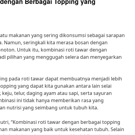
 dengan Berbagai Topping yang
satu makanan yang sering dikonsumsi sebagai sarapan
ia. Namun, seringkali kita merasa bosan dengan
noton. Untuk itu, kombinasi roti tawar dengan
adi pilihan yang menggugah selera dan menyegarkan
ng pada roti tawar dapat membuatnya menjadi lebih
opping yang dapat kita gunakan antara lain selai
keju, telur, daging ayam atau sapi, serta sayuran
mbinasi ini tidak hanya memberikan rasa yang
n nutrisi yang seimbang untuk tubuh kita.
 Putri, “Kombinasi roti tawar dengan berbagai topping
ihan makanan yang baik untuk kesehatan tubuh. Selain