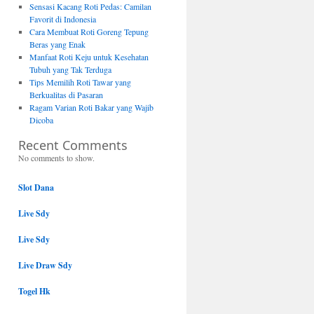
Sensasi Kacang Roti Pedas: Camilan
Favorit di Indonesia
Cara Membuat Roti Goreng Tepung
Beras yang Enak
Manfaat Roti Keju untuk Kesehatan
Tubuh yang Tak Terduga
Tips Memilih Roti Tawar yang
Berkualitas di Pasaran
Ragam Varian Roti Bakar yang Wajib
Dicoba
Recent Comments
No comments to show.
Slot Dana
Live Sdy
Live Sdy
Live Draw Sdy
Togel Hk