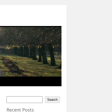
Search
Recent Posts