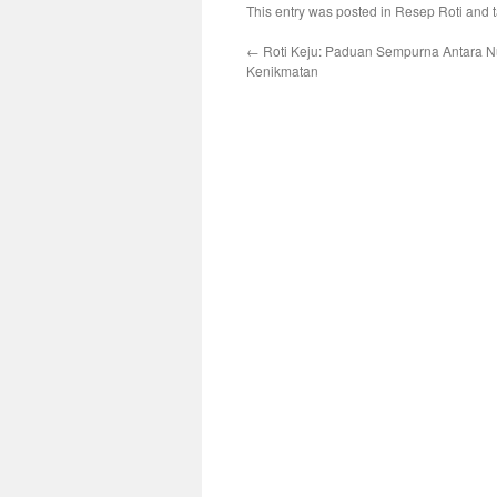
This entry was posted in
Resep Roti
and 
←
Roti Keju: Paduan Sempurna Antara Nu
Kenikmatan