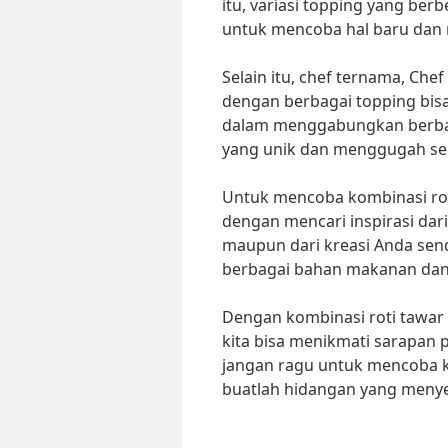
itu, variasi topping yang ber
untuk mencoba hal baru dan
Selain itu, chef ternama, Ch
dengan berbagai topping bisa 
dalam menggabungkan berba
yang unik dan menggugah sel
Untuk mencoba kombinasi rot
dengan mencari inspirasi dari
maupun dari kreasi Anda sen
berbagai bahan makanan dan
Dengan kombinasi roti tawar
kita bisa menikmati sarapan p
jangan ragu untuk mencoba k
buatlah hidangan yang menye