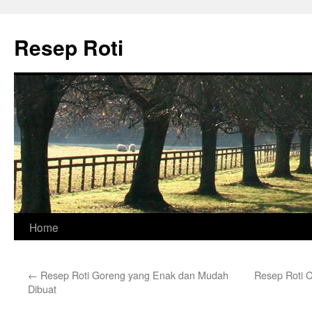
Skip
to
Resep Roti
content
Home
←
Resep Roti Goreng yang Enak dan Mudah
Resep Roti 
Dibuat