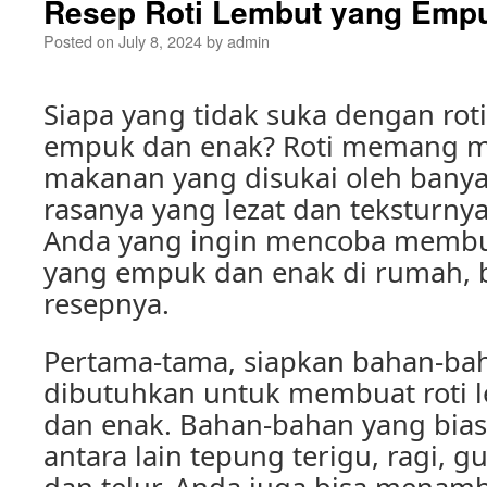
Resep Roti Lembut yang Emp
Posted on
July 8, 2024
by
admin
Siapa yang tidak suka dengan rot
empuk dan enak? Roti memang me
makanan yang disukai oleh banya
rasanya yang lezat dan teksturny
Anda yang ingin mencoba membua
yang empuk dan enak di rumah, b
resepnya.
Pertama-tama, siapkan bahan-ba
dibutuhkan untuk membuat roti
dan enak. Bahan-bahan yang bia
antara lain tepung terigu, ragi, g