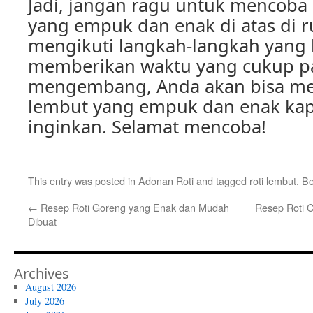
Jadi, jangan ragu untuk mencoba 
yang empuk dan enak di atas di
mengikuti langkah-langkah yang
memberikan waktu yang cukup p
mengembang, Anda akan bisa men
lembut yang empuk dan enak kap
inginkan. Selamat mencoba!
This entry was posted in
Adonan Roti
and tagged
roti lembut
. B
←
Resep Roti Goreng yang Enak dan Mudah
Resep Roti 
Dibuat
Archives
August 2026
July 2026