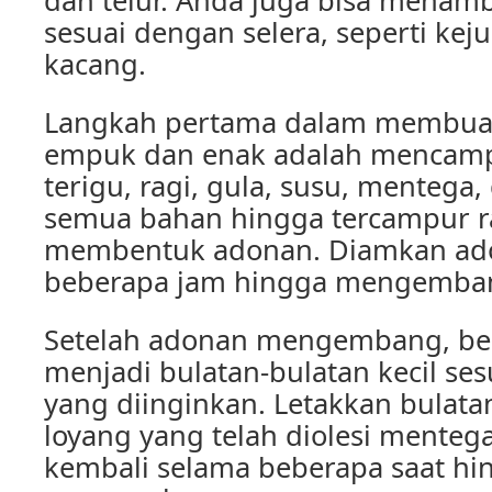
dan telur. Anda juga bisa menam
sesuai dengan selera, seperti keju
kacang.
Langkah pertama dalam membuat 
empuk dan enak adalah mencam
terigu, ragi, gula, susu, mentega,
semua bahan hingga tercampur r
membentuk adonan. Diamkan ad
beberapa jam hingga mengemba
Setelah adonan mengembang, be
menjadi bulatan-bulatan kecil se
yang diinginkan. Letakkan bulata
loyang yang telah diolesi mente
kembali selama beberapa saat hi