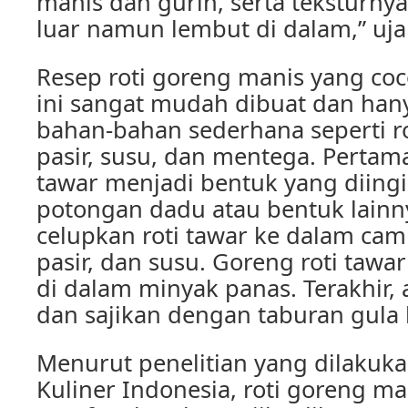
manis dan gurih, serta teksturny
luar namun lembut di dalam,” ujar
Resep roti goreng manis yang co
ini sangat mudah dibuat dan h
bahan-bahan sederhana seperti rot
pasir, susu, dan mentega. Pertam
tawar menjadi bentuk yang diingi
potongan dadu atau bentuk lainn
celupkan roti tawar ke dalam camp
pasir, dan susu. Goreng roti tawa
di dalam minyak panas. Terakhir, 
dan sajikan dengan taburan gula 
Menurut penelitian yang dilakuka
Kuliner Indonesia, roti goreng ma