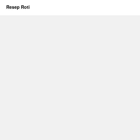
Resep Roti