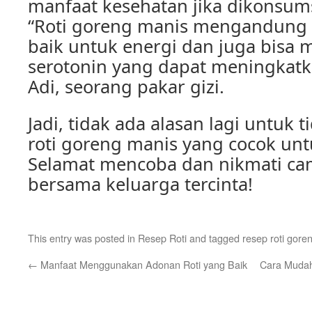
manfaat kesehatan jika dikonsums
“Roti goreng manis mengandung 
baik untuk energi dan juga bisa
serotonin yang dapat meningkatk
Adi, seorang pakar gizi.
Jadi, tidak ada alasan lagi untuk
roti goreng manis yang cocok untu
Selamat mencoba dan nikmati cami
bersama keluarga tercinta!
This entry was posted in
Resep Roti
and tagged
resep roti gore
←
Manfaat Menggunakan Adonan Roti yang Baik
Cara Mudah