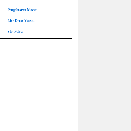
Pengeluaran Macau
Live Draw Macau
Slot Pulsa