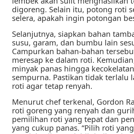
lembek akan sulit menghasilkan t
digoreng. Selain itu, potong roti
selera, apakah ingin potongan bes
Selanjutnya, siapkan bahan tambah
susu, garam, dan bumbu lain sesu
Campurkan bahan-bahan tersebut
meresap ke dalam roti. Kemudian,
minyak panas hingga kecokelata
sempurna. Pastikan tidak terlal
roti agar tetap renyah.
Menurut chef terkenal, Gordon Ra
roti goreng yang renyah dan guri
pemilihan roti yang tepat dan p
yang cukup panas. “Pilih roti yan