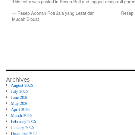
This entry was posted in
Resep Roti
and tagged
resep roti gore
←
Resep Adonan Roti Jala yang Lezat dan
Resep 
Mudah Dibuat
Archives
August 2026
July 2026
June 2026
May 2026
April 2026
March 2026
February 2026
January 2026
December 2025