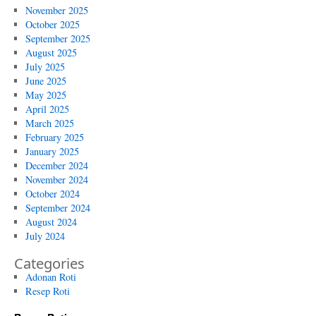
November 2025
October 2025
September 2025
August 2025
July 2025
June 2025
May 2025
April 2025
March 2025
February 2025
January 2025
December 2024
November 2024
October 2024
September 2024
August 2024
July 2024
Categories
Adonan Roti
Resep Roti