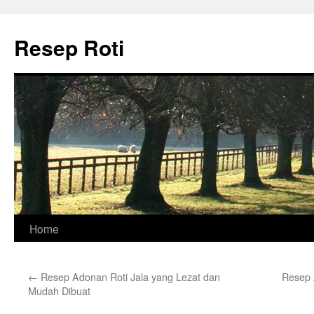
Skip
to
Resep Roti
content
Home
←
Resep Adonan Roti Jala yang Lezat dan
Resep 
Mudah Dibuat