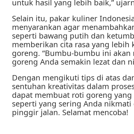
untuk hasil yang lebih baik,” ujar
Selain itu, pakar kuliner Indones
menyarankan agar menambahk
seperti bawang putih dan ketumb
memberikan cita rasa yang lebih 
goreng. “Bumbu-bumbu ini akan 
goreng Anda semakin lezat dan ni
Dengan mengikuti tips di atas 
sentuhan kreativitas dalam pros
dapat membuat roti goreng yang 
seperti yang sering Anda nikmat
pinggir jalan. Selamat mencoba!