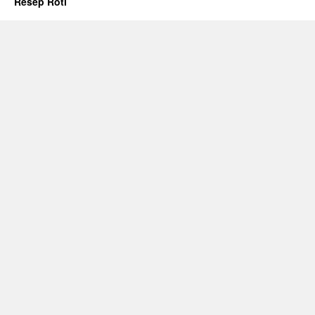
Resep Roti