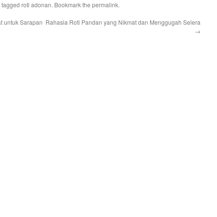
 tagged
roti adonan
. Bookmark the
permalink
.
at untuk Sarapan
Rahasia Roti Pandan yang Nikmat dan Menggugah Selera
→