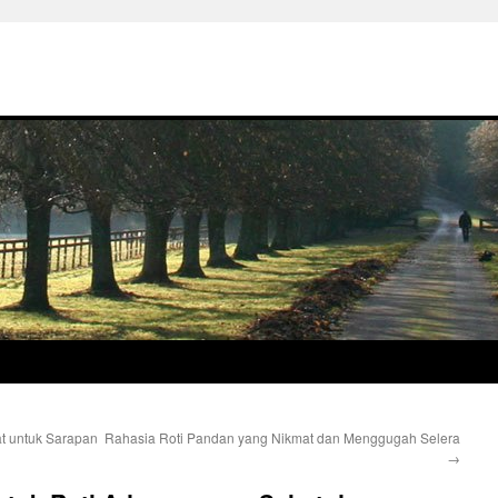
at untuk Sarapan
Rahasia Roti Pandan yang Nikmat dan Menggugah Selera
→