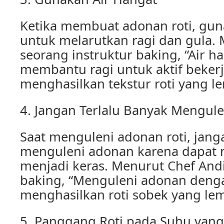
Ketika membuat adonan roti, gun
untuk melarutkan ragi dan gula. 
seorang instruktur baking, “Air h
membantu ragi untuk aktif beker
menghasilkan tekstur roti yang l
4. Jangan Terlalu Banyak Mengul
Saat menguleni adonan roti, jang
menguleni adonan karena dapat 
menjadi keras. Menurut Chef Andi
baking, “Menguleni adonan deng
menghasilkan roti sobek yang lem
5. Panggang Roti pada Suhu yang