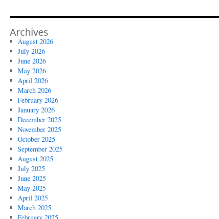
Archives
August 2026
July 2026
June 2026
May 2026
April 2026
March 2026
February 2026
January 2026
December 2025
November 2025
October 2025
September 2025
August 2025
July 2025
June 2025
May 2025
April 2025
March 2025
February 2025