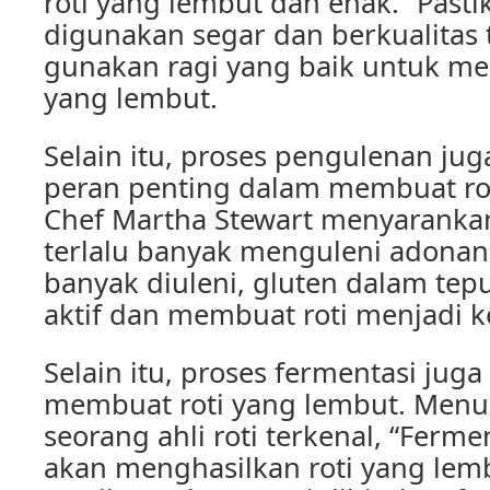
roti yang lembut dan enak.” Past
digunakan segar dan berkualitas ti
gunakan ragi yang baik untuk me
yang lembut.
Selain itu, proses pengulenan j
peran penting dalam membuat rot
Chef Martha Stewart menyarankan
terlalu banyak menguleni adonan ro
banyak diuleni, gluten dalam tep
aktif dan membuat roti menjadi ke
Selain itu, proses fermentasi jug
membuat roti yang lembut. Menu
seorang ahli roti terkenal, “Ferme
akan menghasilkan roti yang lem