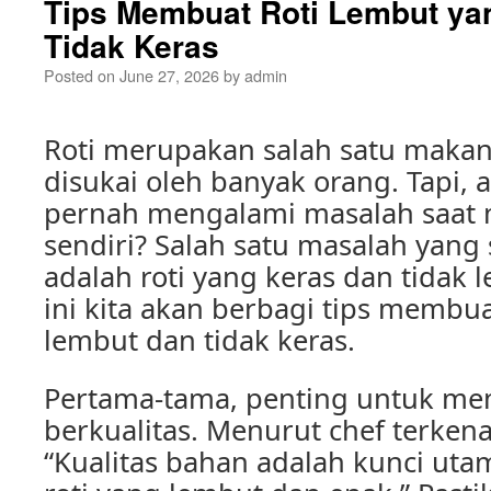
Tips Membuat Roti Lembut ya
Tidak Keras
Posted on
June 27, 2026
by
admin
Roti merupakan salah satu makan
disukai oleh banyak orang. Tapi,
pernah mengalami masalah saat 
sendiri? Salah satu masalah yang
adalah roti yang keras dan tidak 
ini kita akan berbagi tips membua
lembut dan tidak keras.
Pertama-tama, penting untuk me
berkualitas. Menurut chef terken
“Kualitas bahan adalah kunci u