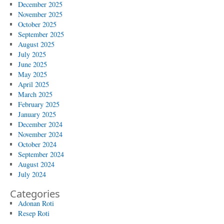
December 2025
November 2025
October 2025
September 2025
August 2025
July 2025
June 2025
May 2025
April 2025
March 2025
February 2025
January 2025
December 2024
November 2024
October 2024
September 2024
August 2024
July 2024
Categories
Adonan Roti
Resep Roti