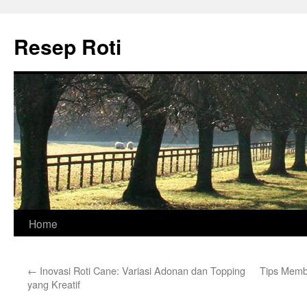
Skip
to
Resep Roti
content
Home
←
Inovasi Roti Cane: Variasi Adonan dan Topping
Tips Memb
yang Kreatif