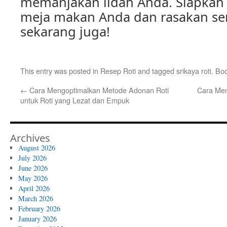
memanjakan lidah Anda. Siapkan S
meja makan Anda dan rasakan sen
sekarang juga!
This entry was posted in
Resep Roti
and tagged
srikaya roti
. Bo
←
Cara Mengoptimalkan Metode Adonan Roti
Cara Mem
untuk Roti yang Lezat dan Empuk
Archives
August 2026
July 2026
June 2026
May 2026
April 2026
March 2026
February 2026
January 2026