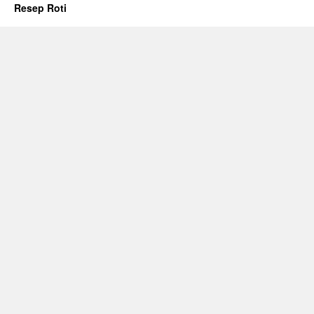
Resep Roti