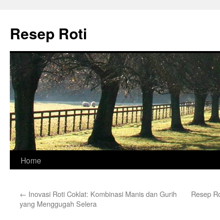
Skip
to
Resep Roti
content
Home
←
Inovasi Roti Coklat: Kombinasi Manis dan Gurih
Resep Ro
yang Menggugah Selera