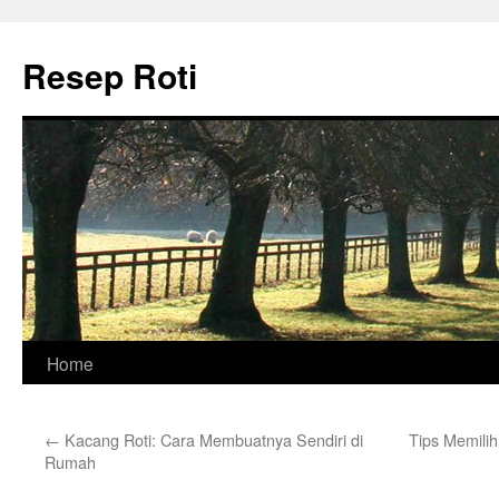
Skip
to
Resep Roti
content
Home
←
Kacang Roti: Cara Membuatnya Sendiri di
Tips Memili
Rumah