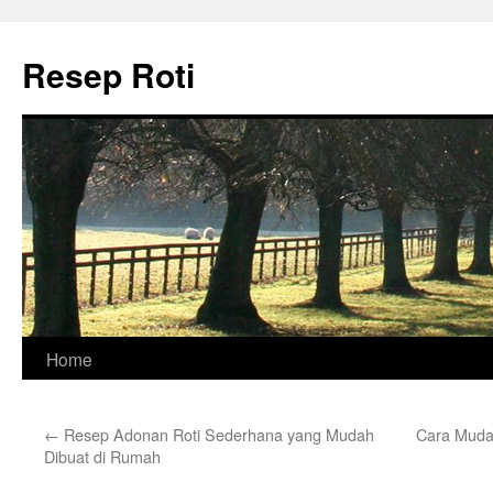
Skip
to
Resep Roti
content
Home
←
Resep Adonan Roti Sederhana yang Mudah
Cara Muda
Dibuat di Rumah