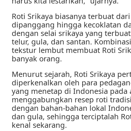
harus kita lestarikan,” ujarnya.
Roti Srikaya biasanya terbuat dari
dipanggang hingga kecoklatan da
dengan selai srikaya yang terbuat
telur, gula, dan santan. Kombinas
tekstur lembut membuat Roti Srik
banyak orang.
Menurut sejarah, Roti Srikaya per
diperkenalkan oleh para pedagan
yang menetap di Indonesia pada 
menggabungkan resep roti tradis
dengan bahan-bahan lokal Indones
dan gula, sehingga terciptalah Rot
kenal sekarang.