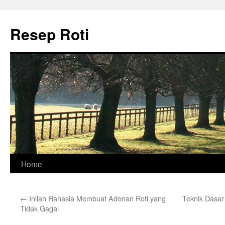
Skip
to
Resep Roti
content
Home
←
Inilah Rahasia Membuat Adonan Roti yang
Teknik Dasa
Tidak Gagal