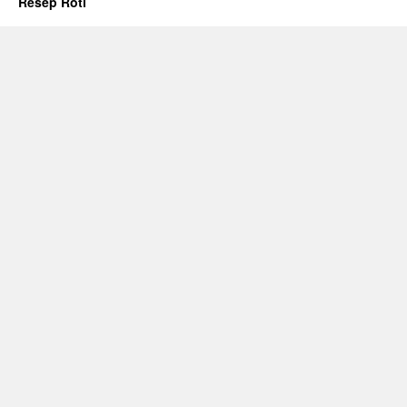
Resep Roti