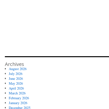
Archives
August 2026
July 2026
June 2026
May 2026
April 2026
March 2026
February 2026
January 2026
December 2025