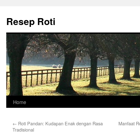
Skip
to
Resep Roti
content
Home
←
Roti Pandan: Kudapan Enak dengan Rasa
Manfaat R
Tradisional