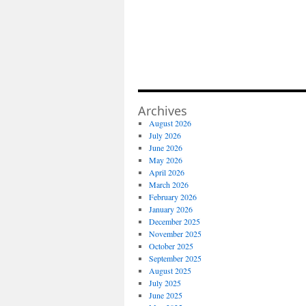
Archives
August 2026
July 2026
June 2026
May 2026
April 2026
March 2026
February 2026
January 2026
December 2025
November 2025
October 2025
September 2025
August 2025
July 2025
June 2025