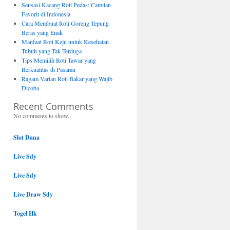
Sensasi Kacang Roti Pedas: Camilan
Favorit di Indonesia
Cara Membuat Roti Goreng Tepung
Beras yang Enak
Manfaat Roti Keju untuk Kesehatan
Tubuh yang Tak Terduga
Tips Memilih Roti Tawar yang
Berkualitas di Pasaran
Ragam Varian Roti Bakar yang Wajib
Dicoba
Recent Comments
No comments to show.
Slot Dana
Live Sdy
Live Sdy
Live Draw Sdy
Togel Hk