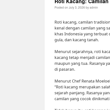
Roti Kacang: Camilan 
Posted on
July 3, 2026
by
admin
Roti kacang, camilan tradisio
kenal dengan camilan yang sa
khas Indonesia yang terbuat 
gula, dan kacang tanah.
Menurut sejarahnya, roti kaca
kacang tetap menjadi camilan
maupun yang tua. Rasanya yan
di pasaran.
Menurut Chef Renata Moeloek,
“Roti kacang merupakan salah
sejarah panjang. Rasanya ya
camilan yang cocok dinikmati 