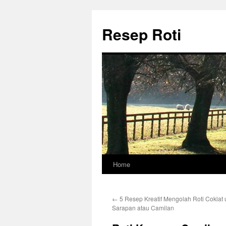
Skip
to
Resep Roti
content
Home
←
5 Resep Kreatif Mengolah Roti Coklat
Sarapan atau Camilan