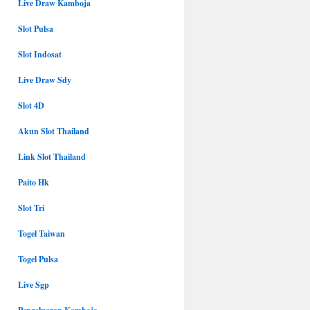
Live Draw Kamboja
Slot Pulsa
Slot Indosat
Live Draw Sdy
Slot 4D
Akun Slot Thailand
Link Slot Thailand
Paito Hk
Slot Tri
Togel Taiwan
Togel Pulsa
Live Sgp