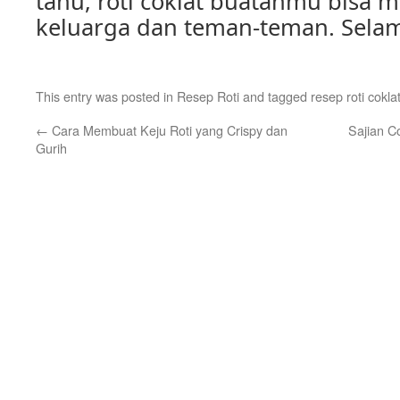
tahu, roti coklat buatanmu bisa m
keluarga dan teman-teman. Sela
This entry was posted in
Resep Roti
and tagged
resep roti cokla
←
Cara Membuat Keju Roti yang Crispy dan
Sajian C
Gurih