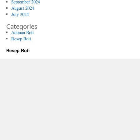
September 2024
August 2024
July 2024
Categories
Adonan Roti
Resep Roti
Resep Roti