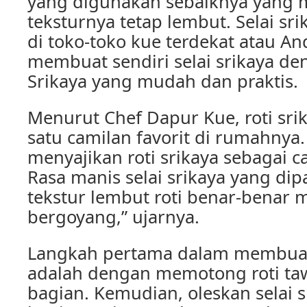
yang digunakan sebaiknya yang m
teksturnya tetap lembut. Selai sri
di toko-toko kue terdekat atau An
membuat sendiri selai srikaya de
Srikaya yang mudah dan praktis.
Menurut Chef Dapur Kue, roti sri
satu camilan favorit di rumahnya.
menyajikan roti srikaya sebagai ca
Rasa manis selai srikaya yang d
tekstur lembut roti benar-benar
bergoyang,” ujarnya.
Langkah pertama dalam membuat 
adalah dengan memotong roti ta
bagian. Kemudian, oleskan selai sr