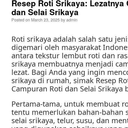
Resep Roti Srikaya: Lezatnya
dan Selai Srikaya
Posted on
March 23, 2025
by
admin
Roti srikaya adalah salah satu jeni
digemari oleh masyarakat Indone
antara tekstur lembut roti dan ras
srikaya membuatnya menjadi cam
lezat. Bagi Anda yang ingin men
srikaya di rumah, simak Resep Rot
Campuran Roti dan Selai Srikaya be
Pertama-tama, untuk membuat rot
tentu memerlukan bahan-bahan sep
selai srikaya, telur, susu, dan men