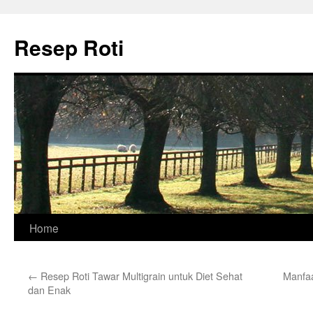
Skip
to
Resep Roti
content
Home
←
Resep Roti Tawar Multigrain untuk Diet Sehat
Manfa
dan Enak