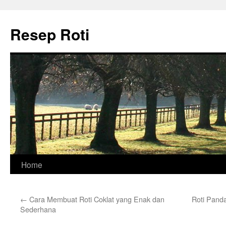
Skip
to
Resep Roti
content
Home
←
Cara Membuat Roti Coklat yang Enak dan
Roti Pand
Sederhana