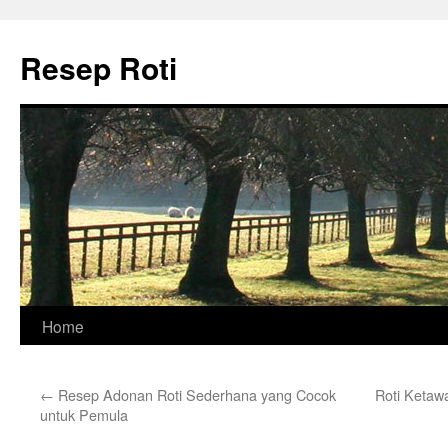
Skip
to
Resep Roti
content
Home
←
Resep Adonan Roti Sederhana yang Cocok
Roti Ketawa
untuk Pemula