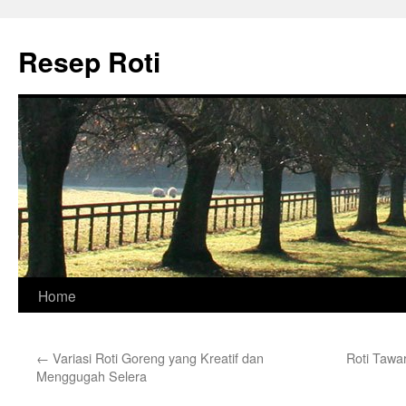
Skip
to
Resep Roti
content
Home
←
Variasi Roti Goreng yang Kreatif dan
Roti Tawa
Menggugah Selera