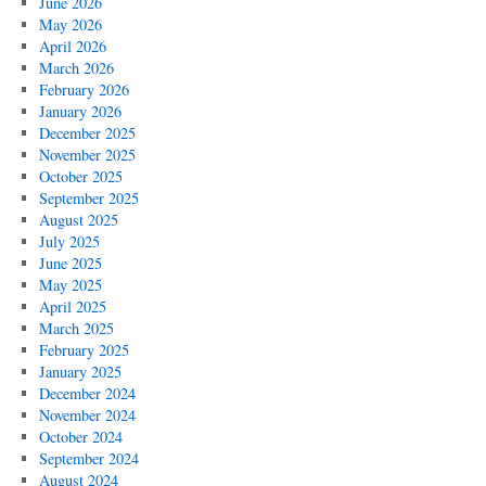
June 2026
May 2026
April 2026
March 2026
February 2026
January 2026
December 2025
November 2025
October 2025
September 2025
August 2025
July 2025
June 2025
May 2025
April 2025
March 2025
February 2025
January 2025
December 2024
November 2024
October 2024
September 2024
August 2024