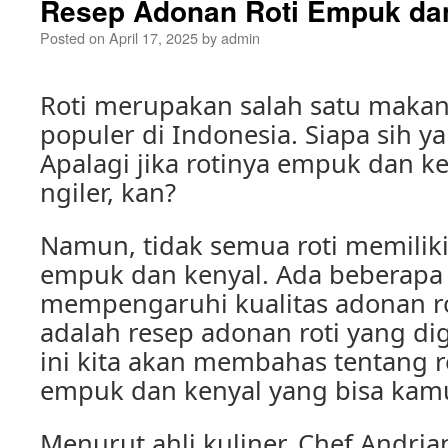
Resep Adonan Roti Empuk da
Posted on
April 17, 2025
by
admin
Roti merupakan salah satu maka
populer di Indonesia. Siapa sih ya
Apalagi jika rotinya empuk dan ken
ngiler, kan?
Namun, tidak semua roti memiliki
empuk dan kenyal. Ada beberapa 
mempengaruhi kualitas adonan rot
adalah resep adonan roti yang di
ini kita akan membahas tentang r
empuk dan kenyal yang bisa kam
Menurut ahli kuliner, Chef Andria