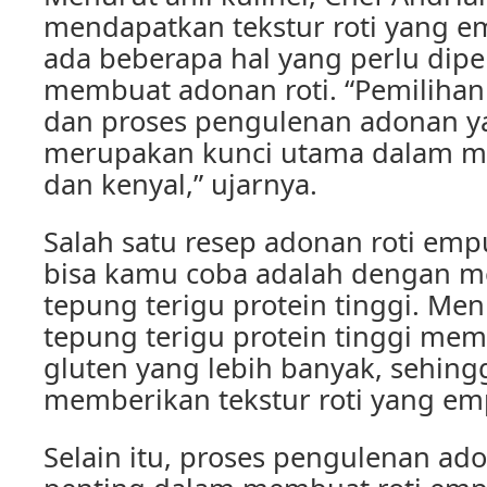
mendapatkan tekstur roti yang e
ada beberapa hal yang perlu dip
membuat adonan roti. “Pemilihan
dan proses pengulenan adonan y
merupakan kunci utama dalam m
dan kenyal,” ujarnya.
Salah satu resep adonan roti emp
bisa kamu coba adalah dengan 
tepung terigu protein tinggi. Men
tepung terigu protein tinggi mem
gluten yang lebih banyak, sehing
memberikan tekstur roti yang em
Selain itu, proses pengulenan ad