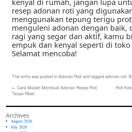
kenyal di rumah, jangan lupa un
resep adonan roti yang digunaka
menggunakan tepung terigu prote
menguleni adonan dengan baik,
ragi yang segar dan aktif, kamu 
empuk dan kenyal seperti di toko 
Selamat mencoba!
This entry was posted in
Adonan Roti
and tagged
adonan roti
. 
←
Cara Mudah Membuat Adonan Resep Roti
Roti Ke
Tanpa Ribet
Archives
August 2026
July 2026