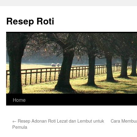
Skip
to
Resep Roti
content
Home
←
Resep Adonan Roti Lezat dan Lembut untuk
Cara Membua
Pemula