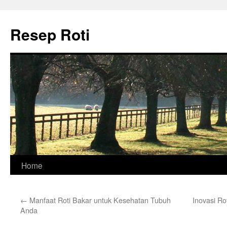
Skip
to
Resep Roti
content
Home
←
Manfaat Roti Bakar untuk Kesehatan Tubuh
Inovasi R
Anda