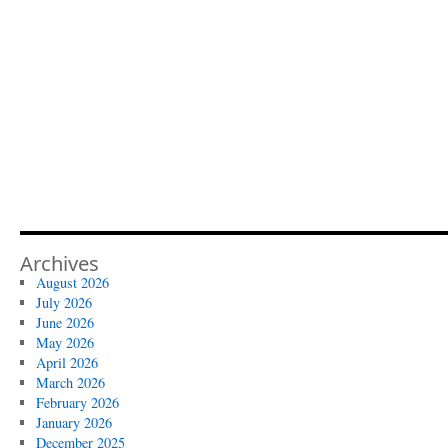
Archives
August 2026
July 2026
June 2026
May 2026
April 2026
March 2026
February 2026
January 2026
December 2025