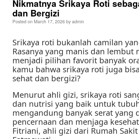
Nikmatnya Srikaya Roti sebag
dan Bergizi
Posted on
March 17, 2026
by
admin
Srikaya roti bukanlah camilan yang
Rasanya yang manis dan lembut
menjadi pilihan favorit banyak or
kamu bahwa srikaya roti juga bis
sehat dan bergizi?
Menurut ahli gizi, srikaya roti sa
dan nutrisi yang baik untuk tubuh.
mengandung banyak serat yang
pencernaan dan menjaga kesehatan
Fitriani, ahli gizi dari Rumah Sa