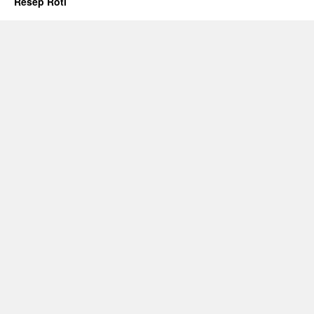
Resep Roti