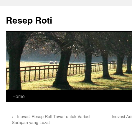
Skip
to
Resep Roti
content
Home
←
Inovasi Resep Roti Tawar untuk Variasi
Inovasi Ad
Sarapan yang Lezat