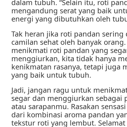
dalam tubuh. “Selain itu, roti pan
mengandung serat yang baik unt
energi yang dibutuhkan oleh tub
Tak heran jika roti pandan sering 
camilan sehat oleh banyak orang
menikmati roti pandan yang sega
menggiurkan, kita tidak hanya 
kenikmatan rasanya, tetapi juga 
yang baik untuk tubuh.
Jadi, jangan ragu untuk menikmat
segar dan menggiurkan sebagai p
atau sarapanmu. Rasakan sensasi 
dari kombinasi aroma pandan ya
tekstur roti yang lembut. Selama