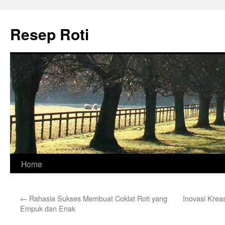
Skip
to
Resep Roti
content
Home
←
Rahasia Sukses Membuat Coklat Roti yang
Inovasi Krea
Empuk dan Enak