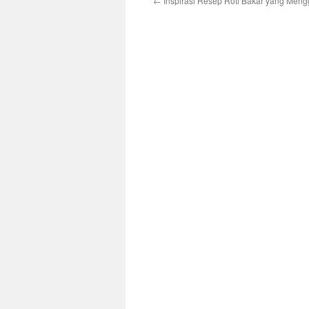
←
Inspirasi Resep Roti Bakar yang Men