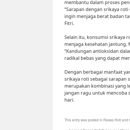
membantu dalam proses penc
“Sarapan dengan srikaya roti
ingin menjaga berat badan t
Fitri.
Selain itu, konsumsi srikaya
menjaga kesehatan jantung. M
“Kandungan antioksidan dal
radikal bebas yang dapat meru
Dengan berbagai manfaat yang
srikaya roti sebagai sarapan 
merupakan kombinasi yang le
jangan ragu untuk mencoba sr
hari.
This entry was posted in
Resep Roti
and 