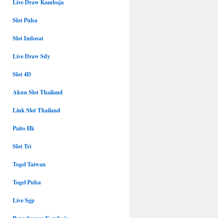
Live Draw Kamboja
Slot Pulsa
Slot Indosat
Live Draw Sdy
Slot 4D
Akun Slot Thailand
Link Slot Thailand
Paito Hk
Slot Tri
Togel Taiwan
Togel Pulsa
Live Sgp