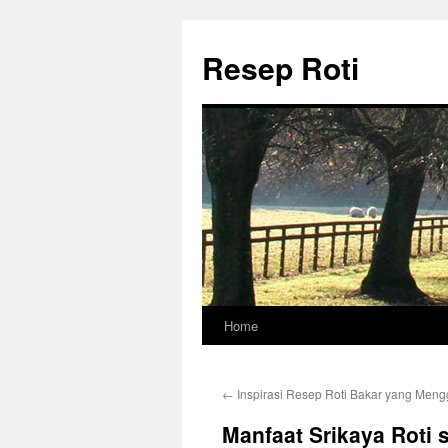
Skip
to
Resep Roti
content
Home
←
Inspirasi Resep Roti Bakar yang Men
Manfaat Srikaya Roti 