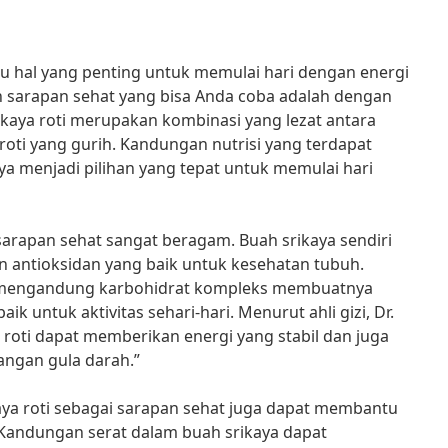
u hal yang penting untuk memulai hari dengan energi
an sarapan sehat yang bisa Anda coba adalah dengan
ikaya roti merupakan kombinasi yang lezat antara
roti yang gurih. Kandungan nutrisi yang terdapat
a menjadi pilihan yang tepat untuk memulai hari
 sarapan sehat sangat beragam. Buah srikaya sendiri
an antioksidan yang baik untuk kesehatan tubuh.
 mengandung karbohidrat kompleks membuatnya
k untuk aktivitas sehari-hari. Menurut ahli gizi, Dr.
a roti dapat memberikan energi yang stabil dan juga
ngan gula darah.”
kaya roti sebagai sarapan sehat juga dapat membantu
Kandungan serat dalam buah srikaya dapat