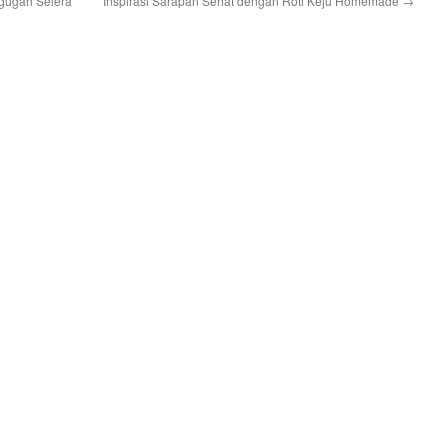
ggugah Selera
Inspirasi Sarapan Sehat dengan Roti Keju Homemade
→