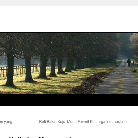
en yang
Roti Bakar Keju: Menu Favorit Keluarga Indonesia
→