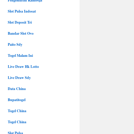
Pengeluaran Kamboja
Slot Pulsa Indosat
Slot Deposit Tri
Bandar Slot Ovo
Paito Sdy
Togel Malam Ini
Live Draw Hk Lotto
Live Draw Sdy
Data China
Bupatitogel
Togel China
Togel China
Slot Pulsa