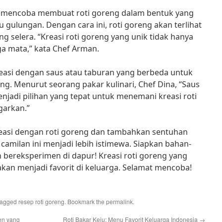
isa mencoba membuat roti goreng dalam bentuk yang
u gulungan. Dengan cara ini, roti goreng akan terlihat
 selera. “Kreasi roti goreng yang unik tidak hanya
ga mata,” kata Chef Arman.
rkreasi dengan saus atau taburan yang berbeda untuk
ng. Menurut seorang pakar kulinari, Chef Dina, “Saus
enjadi pilihan yang tepat untuk menemani kreasi roti
garkan.”
reasi dengan roti goreng dan tambahkan sentuhan
camilan ini menjadi lebih istimewa. Siapkan bahan-
 bereksperimen di dapur! Kreasi roti goreng yang
kan menjadi favorit di keluarga. Selamat mencoba!
tagged
resep roti goreng
. Bookmark the
permalink
.
en yang
Roti Bakar Keju: Menu Favorit Keluarga Indonesia
→