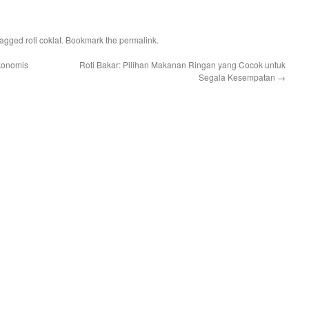
tagged
roti coklat
. Bookmark the
permalink
.
konomis
Roti Bakar: Pilihan Makanan Ringan yang Cocok untuk
Segala Kesempatan
→