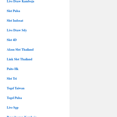
Live Draw Kamboja
Slot Pulsa
Slot Indosat
Live Draw Sdy
Slot 4D
Akun Slot Thailand
Link Slot Thailand
Paito Hk
Slot Tri
Togel Taiwan
Togel Pulsa
Live Sgp