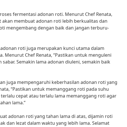
roses fermentasi adonan roti. Menurut Chef Renata,
t akan membuat adonan roti lebih berkualitas dan
roti mengembang dengan baik dan jangan terburu-
 adonan roti juga merupakan kunci utama dalam
a. Menurut Chef Renata, “Pastikan untuk menguleni
 sabar. Semakin lama adonan diuleni, semakin baik
an juga mempengaruhi keberhasilan adonan roti yang
nata, “Pastikan untuk memanggang roti pada suhu
 terlalu cepat atau terlalu lama memanggang roti agar
tahan lama.”
t adonan roti yang tahan lama di atas, dijamin roti
ak dan lezat dalam waktu yang lebih lama. Selamat