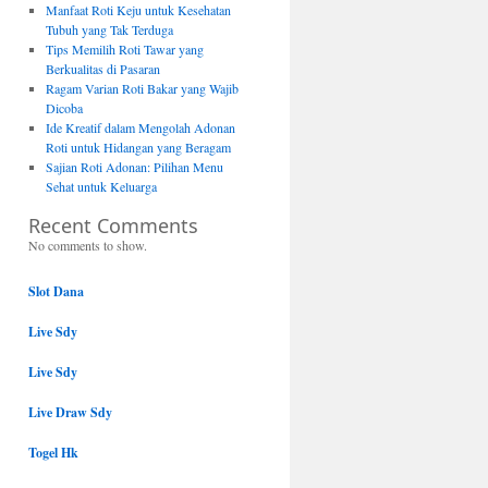
Manfaat Roti Keju untuk Kesehatan
Tubuh yang Tak Terduga
Tips Memilih Roti Tawar yang
Berkualitas di Pasaran
Ragam Varian Roti Bakar yang Wajib
Dicoba
Ide Kreatif dalam Mengolah Adonan
Roti untuk Hidangan yang Beragam
Sajian Roti Adonan: Pilihan Menu
Sehat untuk Keluarga
Recent Comments
No comments to show.
Slot Dana
Live Sdy
Live Sdy
Live Draw Sdy
Togel Hk