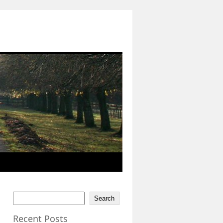
Search
Recent Posts