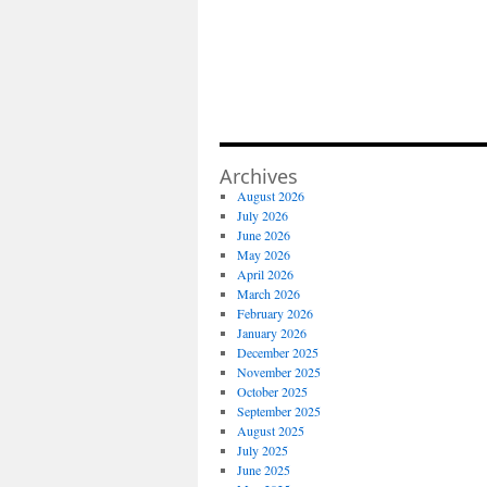
Archives
August 2026
July 2026
June 2026
May 2026
April 2026
March 2026
February 2026
January 2026
December 2025
November 2025
October 2025
September 2025
August 2025
July 2025
June 2025