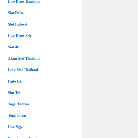
Live Draw Kamboja
Slot Pulsa
Slot Indosat
Live Draw Sdy
Slot 4D
Akun Slot Thailand
Link Slot Thailand
Paito Hk
Slot Tri
Togel Taiwan
Togel Pulsa
Live Sgp