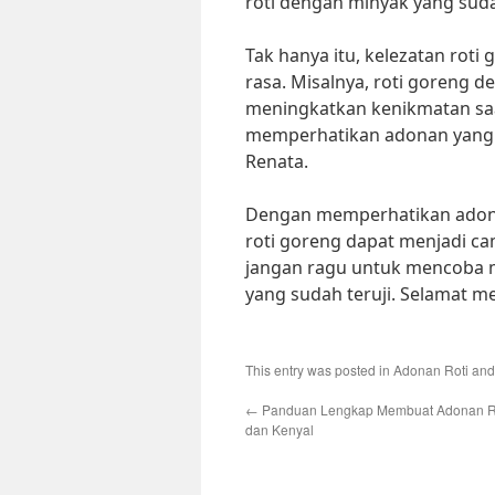
roti dengan minyak yang sud
Tak hanya itu, kelezatan rot
rasa. Misalnya, roti goreng d
meningkatkan kenikmatan saa
memperhatikan adonan yang pa
Renata.
Dengan memperhatikan adona
roti goreng dapat menjadi cam
jangan ragu untuk mencoba m
yang sudah teruji. Selamat m
This entry was posted in
Adonan Roti
and
←
Panduan Lengkap Membuat Adonan R
dan Kenyal