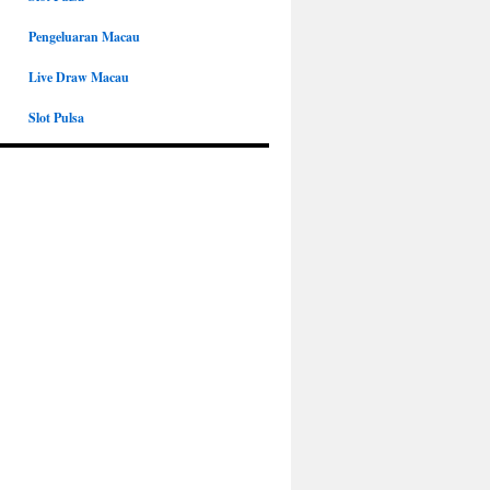
Pengeluaran Macau
Live Draw Macau
Slot Pulsa