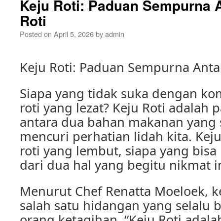
Keju Roti: Paduan Sempurna A
Roti
Posted on
April 5, 2026
by
admin
Keju Roti: Paduan Sempurna Antar
Siapa yang tidak suka dengan ko
roti yang lezat? Keju Roti adala
antara dua bahan makanan yang s
mencuri perhatian lidah kita. Kej
roti yang lembut, siapa yang bis
dari dua hal yang begitu nikmat i
Menurut Chef Renatta Moeloek, ke
salah satu hidangan yang selalu
orang ketagihan. “Keju Roti adala