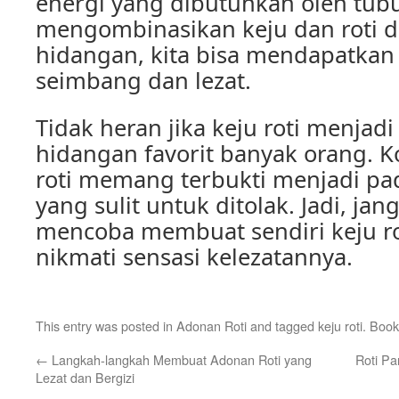
energi yang dibutuhkan oleh tub
mengombinasikan keju dan roti d
hidangan, kita bisa mendapatkan 
seimbang dan lezat.
Tidak heran jika keju roti menjadi
hidangan favorit banyak orang. K
roti memang terbukti menjadi p
yang sulit untuk ditolak. Jadi, ja
mencoba membuat sendiri keju ro
nikmati sensasi kelezatannya.
This entry was posted in
Adonan Roti
and tagged
keju roti
. Boo
←
Langkah-langkah Membuat Adonan Roti yang
Roti Pa
Lezat dan Bergizi