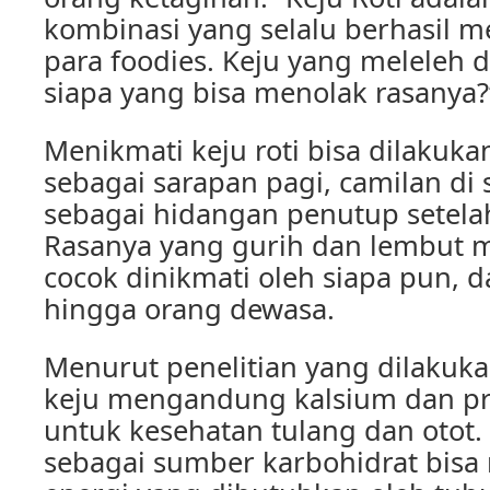
kombinasi yang selalu berhasil m
para foodies. Keju yang meleleh di
siapa yang bisa menolak rasanya?
Menikmati keju roti bisa dilakuka
sebagai sarapan pagi, camilan di s
sebagai hidangan penutup setel
Rasanya yang gurih dan lembut m
cocok dinikmati oleh siapa pun, d
hingga orang dewasa.
Menurut penelitian yang dilakukan
keju mengandung kalsium dan pr
untuk kesehatan tulang dan otot.
sebagai sumber karbohidrat bis