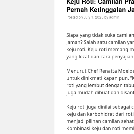
Keju Roti: Camilan Pr
Pernah Ketinggalan 
Posted on
July 1, 2025
by
admin
Siapa yang tidak suka camila
jaman? Salah satu camilan yan
keju roti. Keju roti memang m
yang lezat dan cara penyajia
Menurut Chef Renatta Moeloek
untuk dinikmati kapan pun. 
roti yang lembut dengan tabur
juga mudah dibuat dan disant
Keju roti juga dinilai sebag
keju dan karbohidrat dari roti.
menjadi pilihan camilan seha
Kombinasi keju dan roti mem