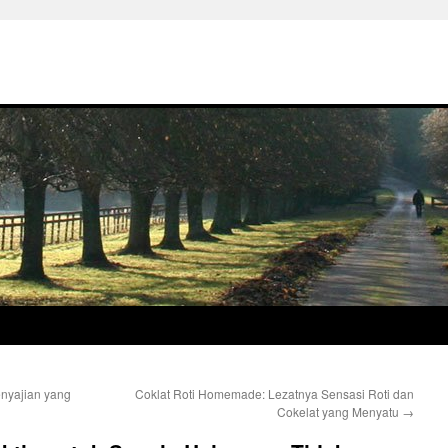
Penyajian yang
Coklat Roti Homemade: Lezatnya Sensasi Roti dan
Cokelat yang Menyatu
→