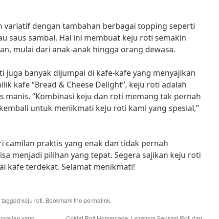
kin variatif dengan tambahan berbagai topping seperti
u saus sambal. Hal ini membuat keju roti semakin
gan, mulai dari anak-anak hingga orang dewasa.
ti juga banyak dijumpai di kafe-kafe yang menyajikan
lik kafe “Bread & Cheese Delight”, keju roti adalah
is manis. “Kombinasi keju dan roti memang tak pernah
kembali untuk menikmati keju roti kami yang spesial,”
ri camilan praktis yang enak dan tidak pernah
isa menjadi pilihan yang tepat. Segera sajikan keju roti
ai kafe terdekat. Selamat menikmati!
 tagged
keju roti
. Bookmark the
permalink
.
Penyajian yang
Coklat Roti Homemade: Lezatnya Sensasi Roti dan