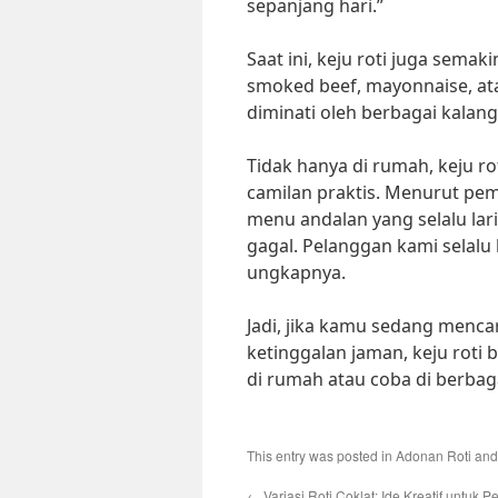
sepanjang hari.”
Saat ini, keju roti juga sema
smoked beef, mayonnaise, ata
diminati oleh berbagai kalan
Tidak hanya di rumah, keju ro
camilan praktis. Menurut pemi
menu andalan yang selalu lar
gagal. Pelanggan kami selalu 
ungkapnya.
Jadi, jika kamu sedang menca
ketinggalan jaman, keju roti b
di rumah atau coba di berbag
This entry was posted in
Adonan Roti
and
←
Variasi Roti Coklat: Ide Kreatif untuk 