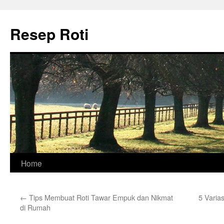
Skip
to
Resep Roti
content
Home
←
Tips Membuat Roti Tawar Empuk dan Nikmat
5 Varia
di Rumah