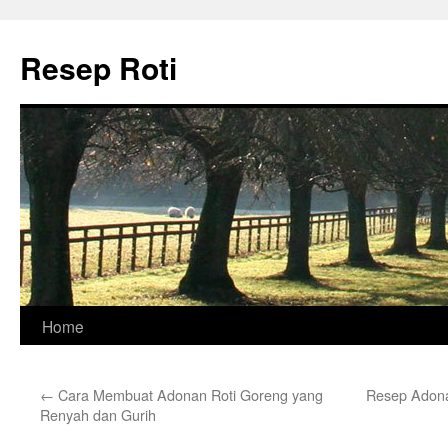
Skip
to
Resep Roti
content
Home
←
Cara Membuat Adonan Roti Goreng yang
Resep Adona
Renyah dan Gurih