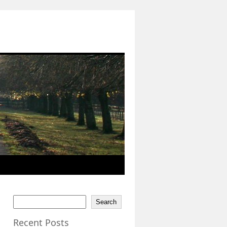
Search
Recent Posts