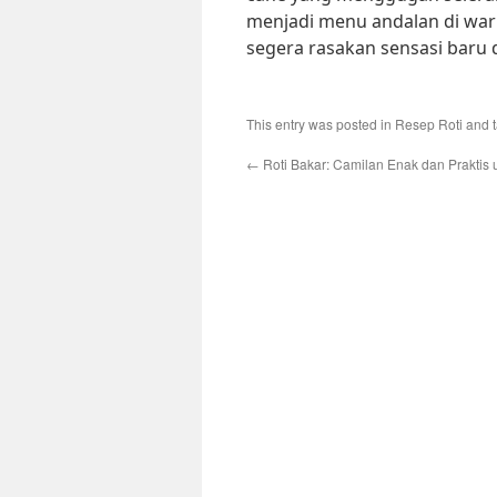
menjadi menu andalan di waru
segera rasakan sensasi baru da
This entry was posted in
Resep Roti
and 
←
Roti Bakar: Camilan Enak dan Praktis 