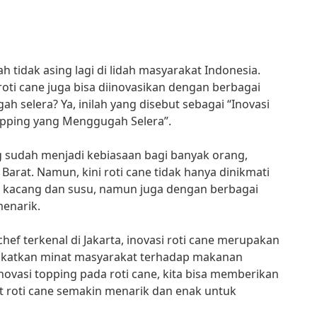
 tidak asing lagi di lidah masyarakat Indonesia.
ti cane juga bisa diinovasikan dengan berbagai
h selera? Ya, inilah yang disebut sebagai “Inovasi
Topping yang Menggugah Selera”.
sudah menjadi kebiasaan bagi banyak orang,
arat. Namun, kini roti cane tidak hanya dinikmati
ti kacang dan susu, namun juga dengan berbagai
menarik.
hef terkenal di Jakarta, inovasi roti cane merupakan
ngkatkan minat masyarakat terhadap makanan
novasi topping pada roti cane, kita bisa memberikan
roti cane semakin menarik dan enak untuk