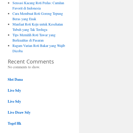
Sensasi Kacang Roti Pedas: Camilan
Favorit di Indonesia
Cara Membuat Roti Goreng Tepung
Beras yang Enak
Manfaat Roti Keju untuk Kesehatan
Tubuh yang Tak Terduga
Tips Memilih Roti Tawar yang
Berkualitas di Pasaran
Ragam Varian Roti Bakar yang Wajib
Dicoba
Recent Comments
No comments to show.
Slot Dana
Live Sdy
Live Sdy
Live Draw Sdy
Togel Hk