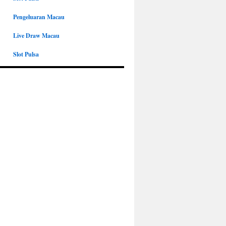
Pengeluaran Macau
Live Draw Macau
Slot Pulsa