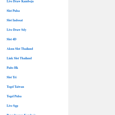
Live Draw Kamboja
Slot Pulsa
Slot Indosat
Live Draw Sdy
Slot 4D
Akun Slot Thailand
Link Slot Thailand
Paito Hk
Slot Tri
Togel Taiwan
Togel Pulsa
Live Sgp