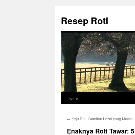
Skip
to
Resep Roti
content
Home
←
Keju Roti: Camilan Lezat yang Mudah
Enaknya Roti Tawar: 5