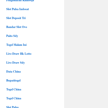
Pengeluaran Kamboja
Slot Pulsa Indosat
Slot Deposit Tri
Bandar Slot Ovo
Paito Sdy
Togel Malam Ini
Live Draw Hk Lotto
Live Draw Sdy
Data China
Bupatitogel
Togel China
Togel China
Slot Pulsa