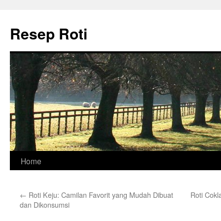
Skip
to
Resep Roti
content
Home
←
Roti Keju: Camilan Favorit yang Mudah Dibuat
Roti Cokl
dan Dikonsumsi