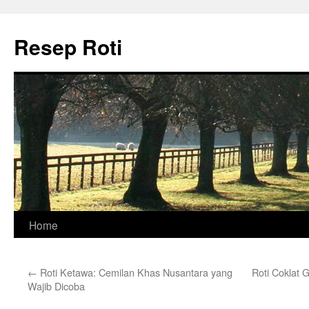
Skip
to
Resep Roti
content
Home
←
Roti Ketawa: Cemilan Khas Nusantara yang
Roti Coklat 
Wajib Dicoba